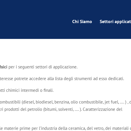
Chi Siamo
Settori applicat
isici
per i seguenti settori di applicazione.
nteresse potrete accedere alla lista degli strumenti ad esso dedicati.
ti chimici intermedi o finali.
bustibili (diesel, biodiesel, benzina, olio combustibile, jet fuel, …. ) , 
ri prodotti del petrolio (bitumi, solventi, …. ). Caratterizzazione del
 le materie prime per l’industria della ceramica, del vetro, dei materiali 