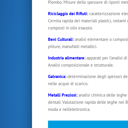
Piombo. Misure dello spessore di riporti metal
Riciclaggio dei Rifiuti
:
caratterizzazione elem
Cernita rapida dei materiali plastici, rottami m
composti in olio esausto.
Beni Culturali
:
analisi elementare o composi
pitture, manufatti metallici.
Industria alimentare
:
apparati per l’analisi di
Analisi composizionale e strutturale.
Galvanica:
determinazione degli spessori dei 
nelle acque di scarico.
Metalli Preziosi:
analisi chimica delle leghe
dentali. Valutazione rapida delle leghe nei B
moda e nell’elettronica.