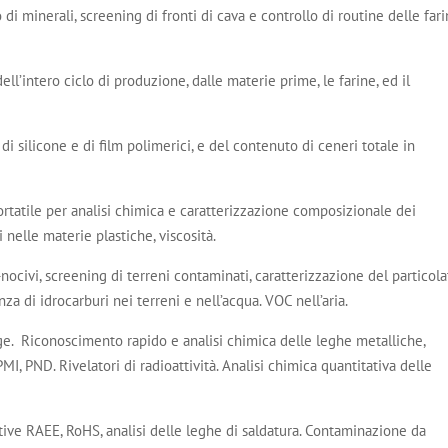
i minerali, screening di fronti di cava e controllo di routine delle far
ell’intero ciclo di produzione, dalle materie prime, le farine, ed il
i silicone e di film polimerici, e del contenuto di ceneri totale in
rtatile per analisi chimica e caratterizzazione composizionale dei
 nelle materie plastiche, viscosità.
o-nocivi, screening di terreni contaminati, caratterizzazione del particola
nza di idrocarburi nei terreni e nell’acqua. VOC nell’aria.
rge. Riconoscimento rapido e analisi chimica delle leghe metalliche,
PMI, PND. Rivelatori di radioattività. Analisi chimica quantitativa delle
ttive RAEE, RoHS, analisi delle leghe di saldatura. Contaminazione da