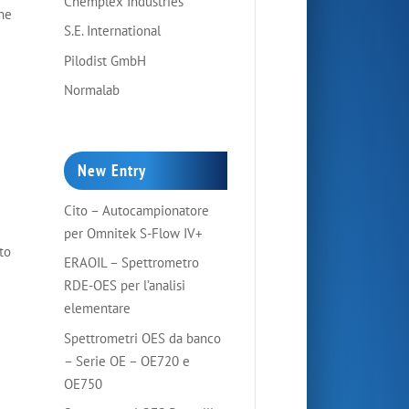
Chemplex Industries
ine
S.E. International
Pilodist GmbH
Normalab
New Entry
Cito – Autocampionatore
per Omnitek S-Flow IV+
to
ERAOIL – Spettrometro
RDE-OES per l’analisi
elementare
Spettrometri OES da banco
– Serie OE – OE720 e
OE750