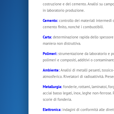
costruzione e del cemento. Analisi su campo d
in laboratorio produzione.
Cemento
:
controllo dei materiali intermedi d
cemento finito, nonché i combustibili.
Carta
:
determinazione rapida dello spessore d
maniera non distruttiva.
Polimeri
:
strumentazione da laboratorio e po
polimeri e compositi, additivi o contaminanti
Ambiente
:
Analisi di metalli pesanti, tossic
atmosferico. Rivelatori di radioattività. Prese
Metallurgia
:
fonderie, rottami, laminatoi, fo
acciai basso legati, inox, leghe non-ferrose. 
scorie di fonderia.
Elettronica
:
indagini di conformità alle dire