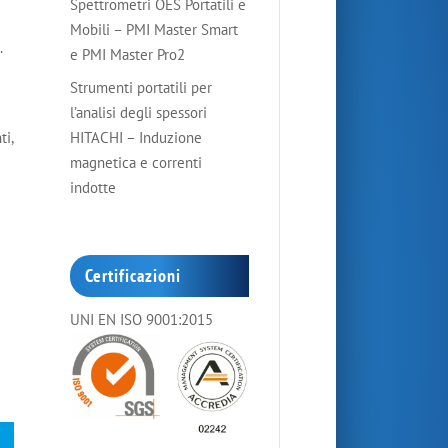
Spettrometri OES Portatili e
Mobili – PMI Master Smart
.
e PMI Master Pro2
Strumenti portatili per
l’analisi degli spessori
ti,
HITACHI – Induzione
magnetica e correnti
indotte
Certificazioni
UNI EN ISO 9001:2015