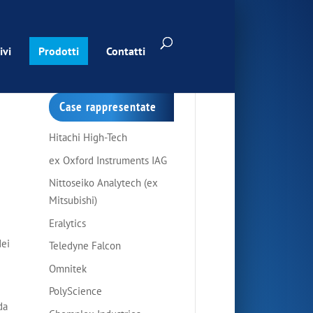
ivi
Prodotti
Contatti
Case rappresentate
Hitachi High-Tech
ex Oxford Instruments IAG
Nittoseiko Analytech (ex
Mitsubishi)
Eralytics
dei
Teledyne Falcon
Omnitek
PolyScience
da