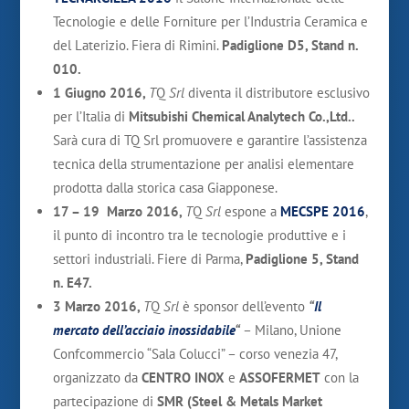
Tecnologie e delle Forniture per l’Industria Ceramica e
del Laterizio. Fiera di Rimini.
Padiglione D5, Stand n.
010.
1 Giugno 2016,
T
Q
Srl
diventa il distributore esclusivo
per l’Italia di
Mitsubishi Chemical Analytech Co.,Ltd..
Sarà cura di TQ Srl promuovere e garantire l’assistenza
tecnica della strumentazione per analisi elementare
prodotta dalla storica casa Giapponese.
17 – 19 Marzo 2016,
T
Q
Srl
espone a
MECSPE 2016
,
il punto di incontro tra le tecnologie produttive e i
settori industriali. Fiere di Parma,
Padiglione 5, Stand
n. E47.
3 Marzo 2016,
T
Q
Srl
è sponsor dell’evento
“
Il
mercato dell’acciaio inossidabile
“
– Milano, Unione
Confcommercio “Sala Colucci” – corso venezia 47,
organizzato da
CENTRO INOX
e
ASSOFERMET
con la
partecipazione di
SMR (Steel & Metals Market