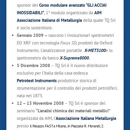
sponsor del
Corso modulare avanzato “GLI ACCIAI
INOSSIDABILI”
, 1° modulo organizzato da
AIM
Associazione Italiana di Metallurgia
della quale TQ Srl
è socio sostenitore.
Gennaio 2009 –
nascono i rivoluzionari spettrometri
ED XRF con tecnologia
Focus SD,
prodotti da Oxford
Instruments
.
L’analizzatore portatile
X-MET5100
e lo
spettrometro da banco
X-Supreme8000
.
5 Dicembre 2008
– TQ Srl è il nuovo distributore
esclusivo per l’Italia della casa tedesca
Petrotest Instruments
produttrice storica di
strumentazione per il controllo dei prodotti petroliferi,
nata nel 1873.
12 – 13 Novembre 2008
– TQ Srl è sponsor del
seminario
“L’analisi chimica dei materiali metallici”
organizzata da AIM, l’
Associazione Italiana Metallurgia
presso
il Palazzo FAST a Milano, in Piazzale R. Morandi, 2.