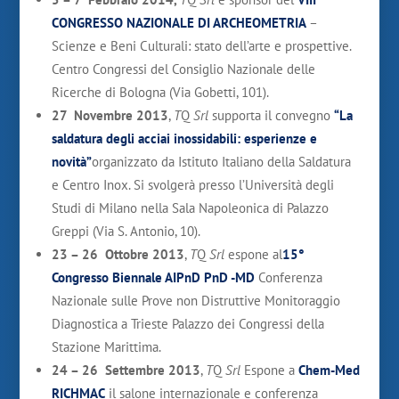
CONGRESSO NAZIONALE DI ARCHEOMETRIA
–
Scienze e Beni Culturali: stato dell’arte e prospettive.
Centro Congressi del Consiglio Nazionale delle
Ricerche di Bologna (Via Gobetti, 101).
27 Novembre 2013
,
T
Q
Srl
supporta il convegno
“La
saldatura degli acciai inossidabili: esperienze e
novità”
organizzato da Istituto Italiano della Saldatura
e Centro Inox. Si svolgerà presso l’Università degli
Studi di Milano nella Sala Napoleonica di Palazzo
Greppi (Via S. Antonio, 10).
23 – 26 Ottobre 2013
,
T
Q
Srl
espone al
15°
Congresso Biennale AIPnD PnD -MD
Conferenza
Nazionale sulle Prove non Distruttive Monitoraggio
Diagnostica a Trieste
Palazzo dei Congressi della
Stazione Marittima
.
24 – 26 Settembre 2013
,
T
Q
Srl
Espone a
Chem-Med
RICHMAC
il salone internazionale e conferenza