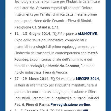
Tecnologie e delle Forniture per l’Industria Ceramica e
del Laterizio. Verranno esposti gli apparati Oxford
Instruments per l’analisi chimica delle materie prime
per la produzione delle Ceramica. Fiera di Rimini.
Padiglione C3,
Stand n. 173
.
11 – 13 Giugno 2014
,
T
Q
Srl
espone a
ALUMOTIVE
,
Expo delle soluzioni innovative, componenti e
materiali tecnologici di primo equipaggiamento per
l’industria dei trasporti, in contemporanea con
Metef-
Foundeq
, Expo internazionale dell’alluminio e dei
metalli tecnologici, e
Metalriclo-Recomat
, Fiera del
riciclo industriale. Fiera di Verona.
27 – 29 Marzo 2014
,
T
Q
Srl
espone a
MECSPE 2014
,
la fiera di riferimento per l’industria manifatturiera, il
punto d’incontro tra tecnologie per produrre e filiere
industriali. Saremo lieti di ospitarvi allo
Stand B60
del
Pad. 6, Fiere di Parma
.
Pre-registrazione on-line
.
5 – 7 Febbraio 2014
,
T
Q
Srl
è sponsor del
VIII