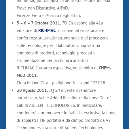
monitoraggio Diagnostica dell’Associazione Italiana
Prove non Distruttive, AIPnD.
Firenze Fiera – Palazzo degli affari.
5 – 6 – 7 Ottobre 2011
,
T
Q
Srl
espone alla 41a
edizione di
RICHMAC
, il salone internazionale e
conferenza sull’analisi strumentale e di processo e
sulle tecnologie per il laboratorio, una vetrina
completa di prodotti, tecnologie, processi e
strumentazione per la chimica analitica.
RICHMAC è un’area espositiva, nell’ambito di
CHEM-
MED 2011
.
Fiera Milano City – padiglione 3 – stand E27 F18
30 Agosto 2011
,
T
Q
Srl
diventa rivenditore
autorizzato, Value Added Reseller, della linea Out of
Lab di AGILENT TECHNOLOGIES. In particolare,
continuerà a promuovere in Italia, in esclusiva, la linea
di apparati FTIR portatili e da campo prodotti da A2
Technologies, ora parte di Agilent Technologies.