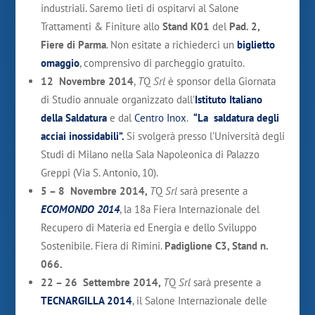
industriali. Saremo lieti di ospitarvi al Salone
Trattamenti & Finiture allo
Stand K01
del
Pad. 2,
Fiere di Parma
. Non esitate a richiederci un
biglietto
omaggio
, comprensivo di parcheggio gratuito.
12 Novembre 2014
,
T
Q
Srl
è sponsor della Giornata
di Studio annuale organizzato dall’
Istituto Italiano
della Saldatura
e dal
Centro Inox
.
“La saldatura degli
acciai inossidabili”.
Si svolgerà presso l’Università degli
Studi di Milano nella Sala Napoleonica di Palazzo
Greppi (Via S. Antonio, 10).
5 – 8 Novembre 2014,
T
Q
Srl
sarà presente a
ECOMONDO 2014
, la 18a Fiera Internazionale del
Recupero di Materia ed Energia e dello Sviluppo
Sostenibile. Fiera di Rimini.
Padiglione C3, Stand n.
066.
22 – 26 Settembre 2014
,
T
Q
Srl
sarà presente a
TECNARGILLA 2014
, il Salone Internazionale delle