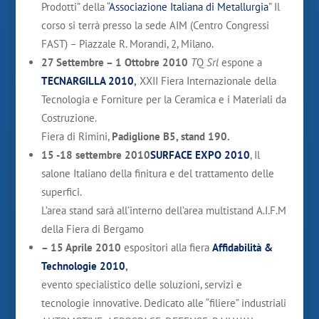
Prodotti” della “
Associazione Italiana di Metallurgia
” Il
corso si terrà presso la sede AIM (Centro Congressi
FAST) – Piazzale R. Morandi, 2, Milano.
27 Settembre – 1 Ottobre 2010
T
Q
Srl
espone a
TECNARGILLA 2010
,
XXII Fiera Internazionale della
Tecnologia e Forniture per la Ceramica e i Materiali da
Costruzione.
Fiera di Rimini,
Padiglione B5, stand 190.
15 -18 settembre 2010
SURFACE EXPO 2010
, Il
salone Italiano della finitura e del trattamento delle
superfici.
L’area stand sarà all’interno dell’area multistand A.I.F.M
della Fiera di Bergamo
– 15 Aprile 2010
espositori alla fiera
Affidabilità &
Technologie 2010
,
evento specialistico delle soluzioni, servizi e
tecnologie innovative. Dedicato alle “filiere” industriali