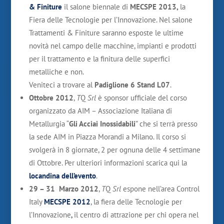
& Finiture
il salone biennale di
MECSPE
2013,
la
Fiera delle Tecnologie per l’Innovazione. Nel salone
Trattamenti & Finiture saranno esposte le ultime
novità nel campo delle macchine, impianti e prodotti
per il trattamento e la finitura delle superfici
metalliche e non.
Veniteci a trovare al
Padiglione 6 Stand L07
.
Ottobre 2012
,
T
Q
Srl
è sponsor ufficiale del corso
organizzato da AIM – Associazione Italiana di
Metallurgia “
Gli Acciai Inossidabili
” che si terrà presso
la sede AIM in Piazza Morandi a Milano. Il corso si
svolgerà in 8 giornate, 2 per ognuna delle 4 settimane
di Ottobre. Per ulteriori informazioni scarica qui la
locandina dell’evento
.
29 – 31 Marzo 2012
,
T
Q
Srl
espone nell’area Control
Italy
MECSPE 2012
, la fiera delle Tecnologie per
l’Innovazione
,
il centro di attrazione per chi opera nel