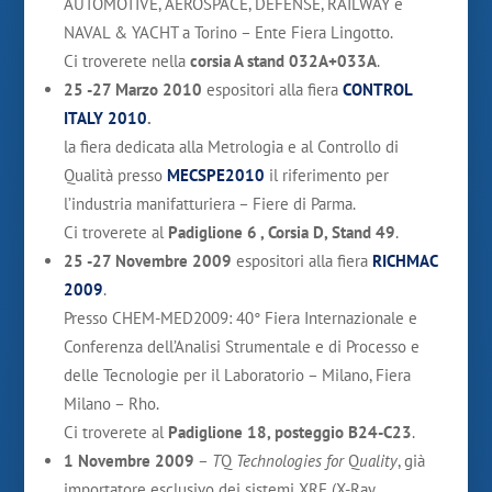
AUTOMOTIVE, AEROSPACE, DEFENSE, RAILWAY e
NAVAL & YACHT a Torino – Ente Fiera Lingotto.
Ci troverete nella
corsia A stand 032A+033A
.
25 -27 Marzo 2010
espositori alla fiera
CONTROL
ITALY 2010
.
la fiera dedicata alla Metrologia e al Controllo di
Qualità presso
MECSPE2010
il riferimento per
l’industria manifatturiera – Fiere di Parma.
Ci troverete al
Padiglione 6 , Corsia D, Stand 49
.
25 -27 Novembre 2009
espositori alla fiera
RICHMAC
2009
.
Presso CHEM-MED2009: 40° Fiera Internazionale e
Conferenza dell’Analisi Strumentale e di Processo e
delle Tecnologie per il Laboratorio – Milano, Fiera
Milano – Rho.
Ci troverete al
Padiglione 18, posteggio B24-C23
.
1 Novembre 2009
–
T
Q
Technologies for
Q
uality
, già
importatore esclusivo dei sistemi XRF (X-Ray