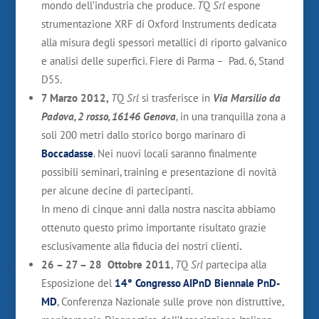
mondo dell’industria che produce.
T
Q
Srl
espone
strumentazione XRF di Oxford Instruments dedicata
alla misura degli spessori metallici di riporto galvanico
e analisi delle superfici. Fiere di Parma – Pad. 6, Stand
D55.
7 Marzo 2012
,
T
Q
Srl
si trasferisce in
Via Marsilio da
Padova, 2 rosso, 16146 Genova
, in una tranquilla zona a
soli 200 metri dallo storico borgo marinaro di
Boccadasse
. Nei nuovi locali saranno finalmente
possibili seminari, training e presentazione di novità
per alcune decine di partecipanti.
In meno di cinque anni dalla nostra nascita abbiamo
ottenuto questo primo importante risultato grazie
esclusivamente alla fiducia dei nostri clienti
.
26 – 27 – 28 Ottobre 2011
,
T
Q
Srl
partecipa alla
Esposizione del
14° Congresso AIPnD Biennale PnD-
MD
, Conferenza Nazionale sulle prove non distruttive,