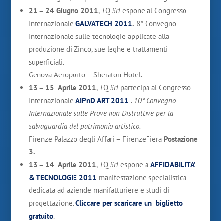
21 – 24 Giugno 2011
,
T
Q
Srl
espone al Congresso
Internazionale
GALVATECH 2011
.
8° Convegno
Internazionale sulle tecnologie applicate alla
produzione di Zinco, sue leghe e trattamenti
superficiali.
Genova Aeroporto – Sheraton Hotel.
13 – 15 Aprile 2011
,
T
Q
Srl
partecipa al Congresso
Internazionale
AIPnD ART 2011
. 10° Convegno
Internazionale sulle Prove non Distruttive per la
salvaguardia del patrimonio artistico.
Firenze Palazzo degli Affari – FirenzeFiera
Postazione
3.
13 – 14 Aprile 2011
,
T
Q
Srl
espone a
AFFIDABILITA’
& TECNOLOGIE 2011
manifestazione specialistica
dedicata ad aziende manifatturiere e studi di
progettazione.
Cliccare per scaricare un biglietto
gratuito
.