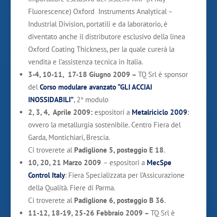
Fluorescence) Oxford Instruments Analytical –
Industrial Division, portatili e da laboratorio, è
diventato anche il distributore esclusivo della linea
Oxford Coating Thickness, per la quale curerà la
vendita e l’assistenza tecnica in Italia.
3-4, 10-11, 17-18 Giugno 2009 –
TQ Srl è sponsor
del
Corso modulare avanzato “GLI ACCIAI
INOSSIDABILI”
, 2° modulo
2, 3, 4, Aprile 2009:
espositori a
Metalriciclo 2009
:
ovvero la metallurgia sostenibile. Centro Fiera del
Garda, Montichiari, Brescia.
Ci troverete al
Padiglione 5, posteggio E 18
.
10, 20, 21 Marzo 2009
– espositori a
MecSpe
Control Italy
: Fiera Specializzata per l’Assicurazione
della Qualità. Fiere di Parma.
Ci troverete al
Padiglione 6, posteggio B 36
.
11-12, 18-19, 25-26 Febbraio 2009 –
TQ Srl è