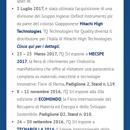
laser IR.
3 Luglio 2017,
è stata ultimata l’acquisizione di una
divisione del Gruppo Inglese Oxford Instruments plc
da parte del colosso Giappponese
Hitachi High
Technologies
. TQ Technologies for Quality diventa il
distributore per l’Italia di Hitachi High Technologies.
Clicca qui per i dettagli.
23 – 25 Marzo 2017,
T
Q
Srl
espone a
MECSPE
2017
, la fiera di riferimento per l’industria
manifatturiera che offre al visitatore una panoramica
completa su materiali, macchine e tecnologie
innovative. Fiere di Parma,
Padiglione 2, Stand n. L19.
8 – 11 novembre 2016,
T
Q
Srl
espone alla 20a
edizione di
ECOMONDO
, la Fiera Internazionale del
Recupero di Materia ed Energia e dello Sviluppo
Sostenibile.
Padiglione D2, Stand n. 010.
26 – 30 settembre 2016,
T
Q
Srl
espone a
TECNARGILLA 2016
il Salone Internazionale delle