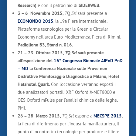
Research)
e con il patrocinio di
SIDERWEB
.
3 – 6 Novembre 2015,
T
Q
Srl
sarà presente a
ECOMONDO 2015
, la 19a Fiera Internazionale,
Piattaforma tecnologica per la Green e Circular
Economy nell´area Euro-Mediterranea. Fiera di Rimini.
Padiglione B3, Stand n. 016.
21 – 23 Ottobre 2015,
T
Q
Srl
sarà presente
all’esposizione del
16° Congresso Biennale AIPnD PnD
– MD
la Conferenza Nazionale sulle Prove non
Distruttive Monitoraggio Diagnostica a Milano, Hotel
Hatahotel
Quark
.
Con l’occasione verranno esposti i
due analizzatori portatili XRF Oxford X-MET8000 e
OES Oxford mPulse per l’analisi chimica delle leghe,
PMI.
26 – 28 Marzo 2015,
T
Q
Srl
espone a
MECSPE 2015
,
la fiera di riferimento per l’industria manifatturiera, il
punto d’incontro tra tecnologie per produrre e filiere