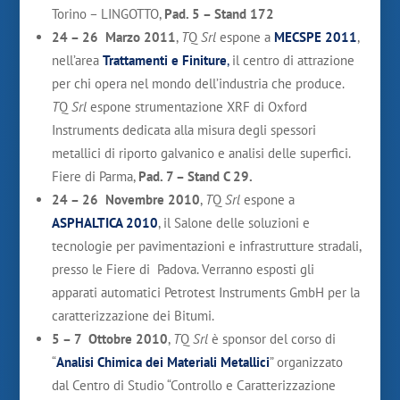
Torino – LINGOTTO,
Pad. 5 – Stand 172
24 – 26 Marzo 2011
,
T
Q
Srl
espone a
MECSPE 2011
,
nell’area
Trattamenti e Finiture
,
il centro di attrazione
per chi opera nel mondo dell’industria che produce.
T
Q
Srl
espone strumentazione XRF di Oxford
Instruments dedicata alla misura degli spessori
metallici di riporto galvanico e analisi delle superfici.
Fiere di Parma,
Pad. 7 – Stand C 29.
24 – 26 Novembre 2010
,
T
Q
Srl
espone a
ASPHALTICA 2010
, il Salone delle soluzioni e
tecnologie per pavimentazioni e infrastrutture stradali,
presso le Fiere di Padova. Verranno esposti gli
apparati automatici Petrotest Instruments GmbH per la
caratterizzazione dei Bitumi.
5 – 7 Ottobre 2010
,
T
Q
Srl
è sponsor del corso di
“
Analisi Chimica dei Materiali Metallici
” organizzato
dal Centro di Studio “Controllo e Caratterizzazione