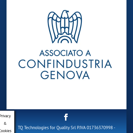
Privacy
&
TQ Technologies for Quality Srl P.IVA 01736370998 -
Cookies